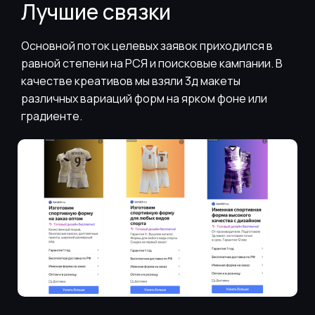
Лучшие связки
Основной поток целевых заявок приходился в
равной степени на РСЯ и поисковые кампании. В
качестве креативов мы взяли 3д макеты
различных вариаций форм на ярком фоне или
градиенте.