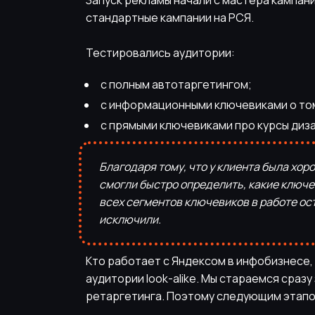
Запуск рекламы начали с мастера кампани
стандартные кампании на РСЯ.
Тестировались аудитории:
с полным автотаргетингом;
с информационными ключевиками о том
с прямыми ключевиками про курсы диз
Благодаря тому, что у клиента была хор
смогли быстро определить, какие ключев
всех сегментов ключевиков в работе ос
исключили.
Кто работает с Яндексом в инфобизнесе,
аудитории look-alike. Мы стараемся сразу
ретаргетинга. Поэтому следующим этапо