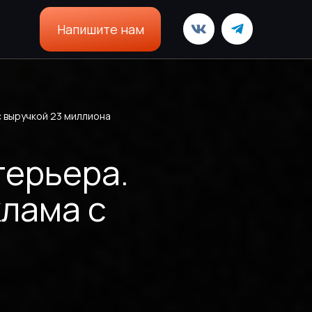
Напишите нам
с выручкой 23 миллиона
терьера.
клама с