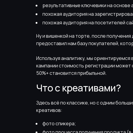
результативные ключевики на основе 
похожая аудитория на зарегистрирова
похожая аудитория на посетителей са
Ну и вишенкой на торте, после получения
предоставил нам базу покупателей, котор
Используя аналитику, мы ориентируемся 
кампании стоимость регистрации может ст
50%+ становится прибыльной.
Что с креативами?
Здесь всё по классике, но с одним боль
креативов:
фото спикера;
фото процесса получения продукта (в