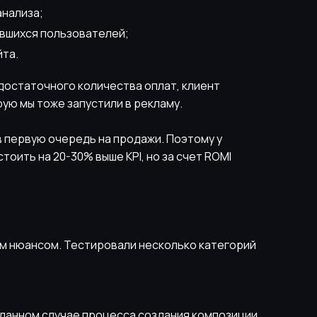
анализа;
вшихся пользователей;
йта.
 достаточного количества оплат, клиент
ую мы тоже запустили в рекламу.
в первую очередь на продажи. Поэтому у
оить на 20-30% выше KPI, но за счет ROMI
шим нюансом. Тестировали несколько категорий
 данном случае процесса создания композиции