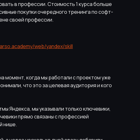
вать в профессии. Стоимость 1 курса больше
льсивные покупки очередного тренинга по софт-
мене своей профессии.
marso.academy/web/yandex/skill
на момент, когда мы работали с проектом уже
онимали, что это за целевая аудитория и кого
тмы Яндекса, мы указывали только ключевики,
ючевики прямо связаны с профессией
й нише.