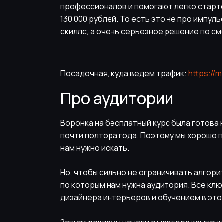
профессионалов и помогают легко старто
130 000 рублей. То есть это не про импу
скиллс, а очень серьезное решение по с
Посадочная, куда ведем трафик:
https://
Про аудитории
Воронка на бесплатный курс была готова 
почти полтора года. Поэтому мы хорошо п
нам нужно искать.
Но, чтобы сильно не ограничивать алгори
по которым нам нужна аудитория. Все кл
дизайнера интерьеров и обучением в это