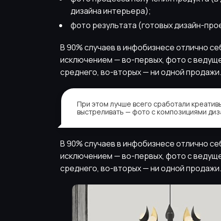
дизайна интерьера);
фото результата (готовых дизайн-прое
В 90% случаев в инфобизнесе отлично себ
исключением — во-первых, фото с ведуще
среднего, во-вторых — ни одной продажи
При этом лучше всего сработали креативы
выстреливать — фото с композициями диз
В 90% случаев в инфобизнесе отлично себ
исключением — во-первых, фото с ведуще
среднего, во-вторых — ни одной продажи