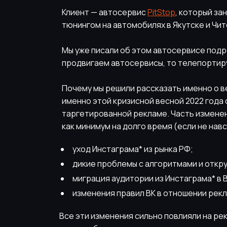
Клиент — автосервис
PitStop
, который за
тюнингом на автомобилях в Якутске и Чит
Мы уже писали об этом автосервисе подро
продвигаем автосервисы, то телепортир
Почему мы решили рассказать именно о в
именно этой кризисной весной 2022 года
таргетированной рекламе. Часть изменени
как минимум на долго время (если не навс
уход Инстаграма* из рынка РФ;
дикие проблемы с алгоритмами и открут
миграция аудитории из Инстаграма* в В
изменения правил ВК в отношении рек
Все эти изменения сильно повлияли на ре