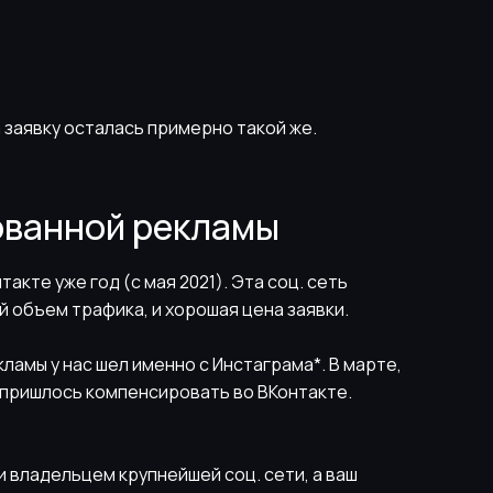
а заявку осталась примерно такой же.
ованной рекламы
акте уже год (с мая 2021). Эта соц. сеть
й объем трафика, и хорошая цена заявки.
амы у нас шел именно с Инстаграма*. В марте,
 пришлось компенсировать во ВКонтакте.
и владельцем крупнейшей соц. сети, а ваш