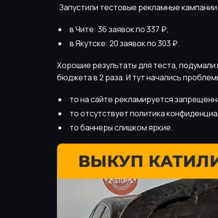
Запустили тестовые рекламные кампании на
в Чите: 36 заявок по 337 ₽;
в Якутске: 20 заявок по 303 ₽.
Хорошие результаты для теста, подумали 
бюджета в 2 раза. И тут начались пробле
то на сайте рекламируется запрещенна
то отсутствует политика конфиденциа
то баннеры слишком яркие.