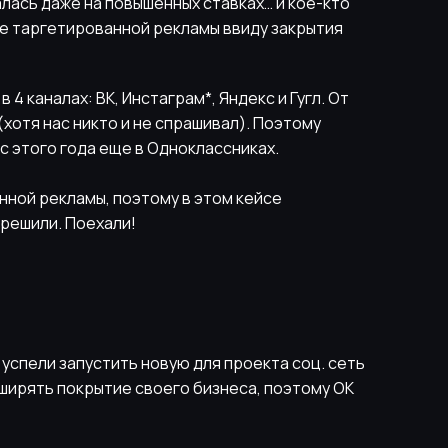
алась даже на повышенных ставках… и кое-кто
е таргетированной рекламы ввиду закрытия
 4 каналах: ВК, Инстаграм*, Яндекс и Гугл. От
(хотя нас никто и не спрашивал). Поэтому
 с этого года еще в Одноклассниках.
нной рекламы, поэтому в этом кейсе
 решили. Поехали!
 успели запустить новую для проекта соц. сеть
ширять покрытие своего бизнеса, поэтому ОК