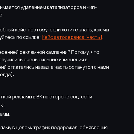
нимается удалением катализаторов и чип-
е.
бный кейс, поэтому, если хотите знать, как мы
уйтесь по ссылке:
Кейс автосервиса. Часть I
.
есенней рекламной кампании? Потому, что
 случились очень сильные изменения в
й откатались назад, а часть останутся с нами
егда):
кой рекламы в ВК на стороне соц. сети;
К;
ламы.
кламу в целом: трафик подорожал, объявления