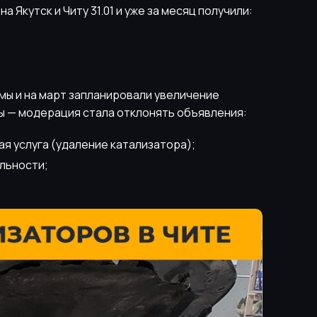
 Якутск и Читу 31.01 и уже за месяц получили:
мы и на март запланировали увеличение
мы — модерация стала отклонять объявления:
я услуга (удаление катализатора);
льности;