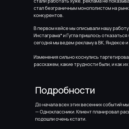
стали работать хуже, реклама не показыв
стал безграничным монополистом на рынк
конкурентов.
В первом кейсе мы описывали нашу работу в
Инстаграма* и Гугла пришлось отказаться 
сегодня мы ведем рекламу в ВК, Яндексе и
Изменения сильно коснулись таргетирова
расскажем, какие трудности были, и как их
Подробности
До начала всех этих весенних событий мы
— Одноклассники. Клиент планировал рас
подошли очень кстати.