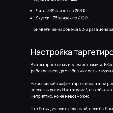
Чита: 339 заявок по 263 ₽;
Якутск: 175 заявок по 412 ₽.
При увеличении объема в 2-3 раза цена з
Настройка таргетир
В этом проекте мы ведем рекламу во ВКонт
работала всегда стабильно: есть и нужны
Но основной трафик таргетированной рекл
после закрытия Инстаграма*, его объемы
Неприятно, но не невозможно.
Что бы вы делали с рекламой, если бы был