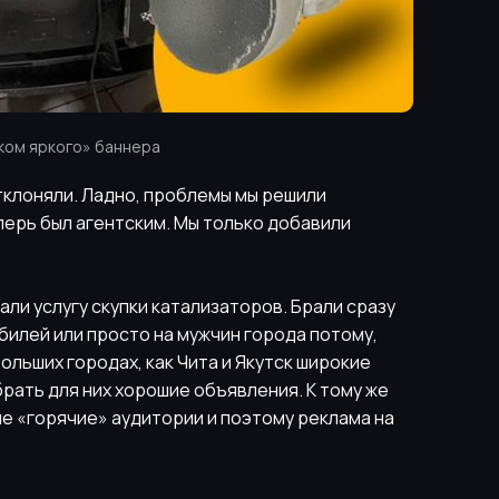
ом яркого» баннера
отклоняли. Ладно, проблемы мы решили
перь был агентским. Мы только добавили
али услугу скупки катализаторов. Брали сразу
илей или просто на мужчин города потому,
больших городах, как Чита и Якутск широкие
рать для них хорошие объявления. К тому же
е «горячие» аудитории и поэтому реклама на