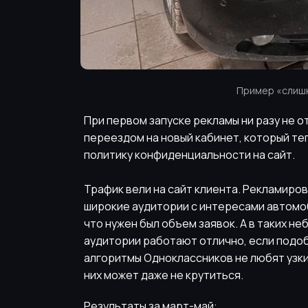
Пример «слишк
При первом запуске рекламы ни разу не 
переездом на новый кабинет, который те
политику конфиденциальности на сайт.
Трафик вели на сайт клиента. Рекламиров
широкие аудитории с интересами автомоб
что нужен был объем заявок. А в таких не
аудитории работают отлично, если подоб
алгоритмы Одноклассников не любят узки
них может даже не крутиться.
Результаты за март-май: