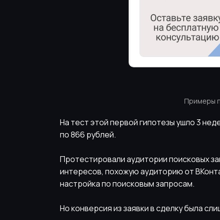
Примеры п
На тест этой первой гипотезы ушло 3 неде
по 866 рублей.
Протестировали аудитории поисковых зап
интересов, похожую аудиторию от ВКонта
настройка по поисковым запросам.
Но конверсия из заявки в сделку была сли