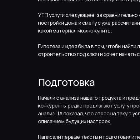
УТП услуги следующее: за сравнительно 
постройки дома и смету с уже рассчитан
какой материал можно купить.
Гипотеза и идея была в том, чтобы найти 
строительство под ключ и хочет начать с
Подготовка
Начали с анализа нашего продукта и пре
конкуренты редко предлагают услугу про
анализ ЦА показал, что спрос на такую ус
описанием будущих настроек.
Написали первые тексты и подготовили п