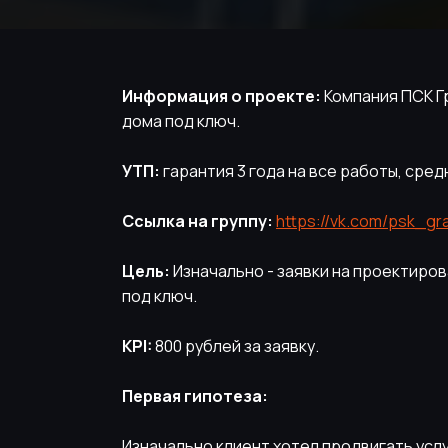
Информация о проекте:
Компания ПСК Гр
дома под ключ.
УТП:
гарантия 3 года на все работы, средн
Ссылка на группу:
https://vk.com/psk_gr
Цель:
Изначально - заявки на проектиров
под ключ.
KPI:
800 рублей за заявку.
Первая гипотеза:
Изначально клиент хотел продвигать усл