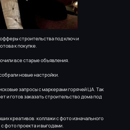
 офферы строительства под ключ и
отова к покупке.
ючили все старые объявления.
 собрали новые настройки.
исковые запросы с маркерами горячей ЦА. Так
чет и готов заказать строительство дома под
чших креативов: коллажи с фото изначального
 с фото проекта и выгодами.